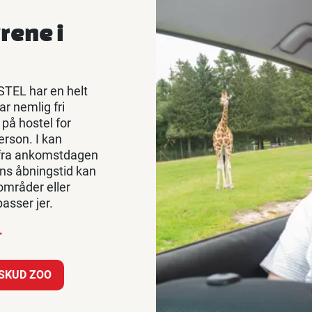
yrene i
STEL har en helt
ar nemlig fri
 på hostel for
erson. I kan
fra ankomstdagen
ens åbningstid kan
områder eller
asser jer.
r
VSKUD ZOO