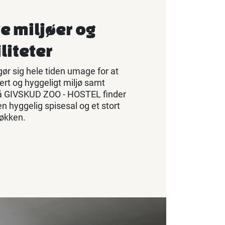
e miljøer og
liteter
ør sig hele tiden umage for at
ert og hyggeligt miljø samt
 På GIVSKUD ZOO - HOSTEL finder
en hyggelig spisesal og et stort
køkken.