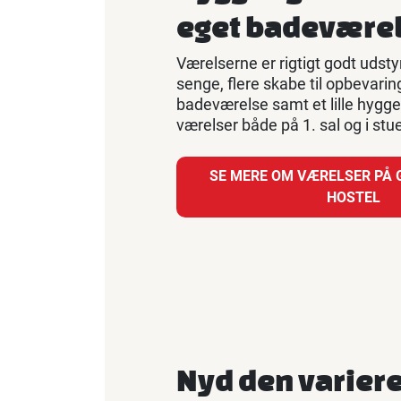
eget badevære
Værelserne er rigtigt godt udst
senge, flere skabe til opbevarin
badeværelse samt et lille hygge
værelser både på 1. sal og i stu
SE MERE OM VÆRELSER PÅ G
HOSTEL
Nyd den varier