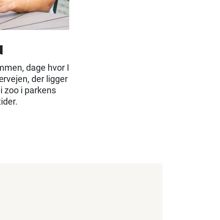
d
ammen, dage hvor I
rvejen, der ligger
i zoo i parkens
ider.