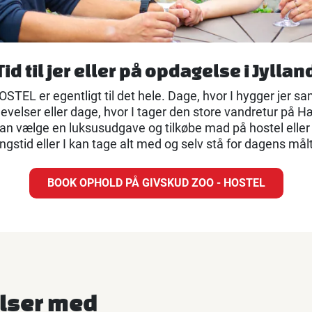
Tid til jer eller på opdagelse i Jyllan
TEL er egentligt til det hele. Dage, hvor I hygger jer s
evelser eller dage, hvor I tager den store vandretur på Hæ
 kan vælge en luksusudgave og tilkøbe mad på hostel eller 
ngstid eller I kan tage alt med og selv stå for dagens målt
BOOK OPHOLD PÅ GIVSKUD ZOO - HOSTEL
lser med