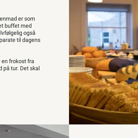
enmad er som
et buffet med
elvfølgelig også
e parate til dagens
r en frokost fra
på tur. Det skal