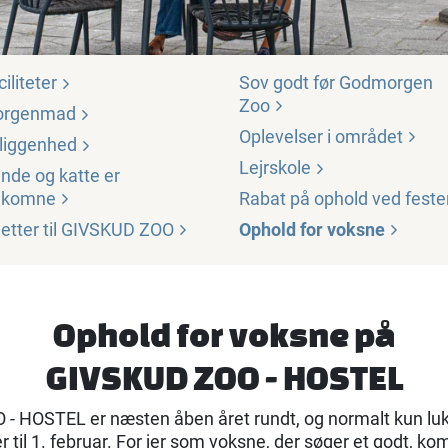
ciliteter
Sov godt før Godmorgen
Zoo
orgenmad
Oplevelser i
området
liggenhed
Lejrskole
nde og katte er
lkomne
Rabat på ophold ved
feste
lletter til GIVSKUD
ZOO
Ophold for
voksne
Ophold for voksne på
GIVSKUD ZOO - HOSTEL
- HOSTEL er næsten åben året rundt, og normalt kun luk
til 1. februar. For jer som voksne, der søger et godt, ko