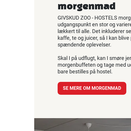
morgenmad
GIVSKUD ZOO - HOSTELS morg
udgangspunkt en stor og varier
lækkert til alle. Det inkluderer s
kaffe, te og juicer, så I kan bliv
spændende oplevelser.
Skal I på udflugt, kan I smøre je
morgenbuffeten og tage med ud 
bare bestilles på hostel.
SE MERE OM MORGENMAD