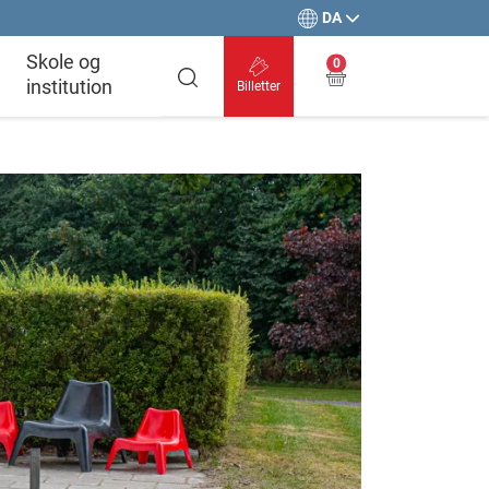
DA
Skole og
0
institution
Billetter