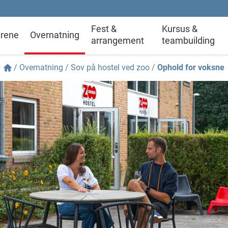
Fest &
Kursus &
rene
Overnatning
arrangement
teambuilding
/
Overnatning
/
Sov på hostel ved zoo
/
Ophold for voksne