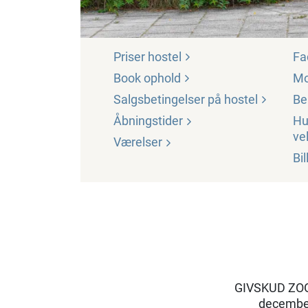
Priser
hostel
Fa
Book
ophold
M
Salgsbetingelser på
hostel
Be
Åbningstider
Hu
ve
Værelser
Bi
GIVSKUD ZOO 
december 