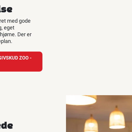
lse
yret med gode
g, eget
hjørne. Der er
eplan.
IVSKUD ZOO -
ede