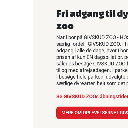
Fri adgang til d
zoo
Når I bor på GIVSKUD ZOO - HO
særlig fordel i GIVSKUD ZOO. I h
adgang i alle de dage, hvor I bor
prisen af kun EN dagsbillet pr. p
således besøge GIVSKUD ZOO 
til og med afrejsedagen. I park
I besøge hele parken, udvalgte 
særlige dyrearter, helt som det p
Se GIVSKUD ZOOs åbningstide
MERE OM OPLEVELSERNE I GI