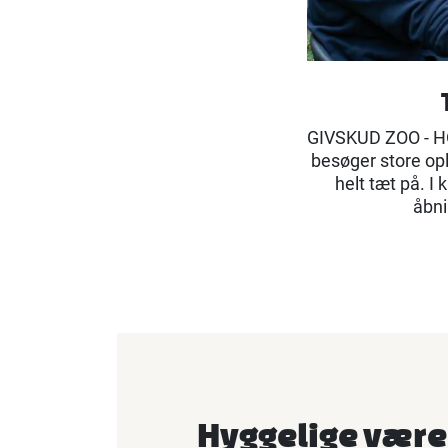
GIVSKUD ZOO - HOS
besøger store opl
helt tæt på. I
åbni
Hyggelige være