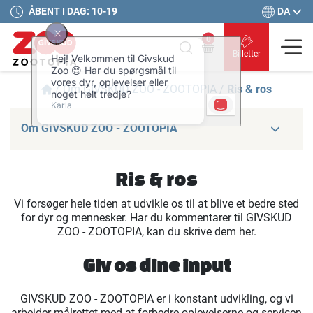
DA
ÅBENT I DAG: 10-19
0
Billetter
/
Om GIVSKUD ZOO - ZOOTOPIA
/
Ris & ros
Om GIVSKUD ZOO - ZOOTOPIA
Ris & ros
Vi forsøger hele tiden at udvikle os til at blive et bedre sted
for dyr og mennesker. Har du kommentarer til GIVSKUD
ZOO - ZOOTOPIA, kan du skrive dem her.
Giv os dine input
GIVSKUD ZOO - ZOOTOPIA er i konstant udvikling, og vi
arbejder målrettet med at forbedre oplevelserne og servicen