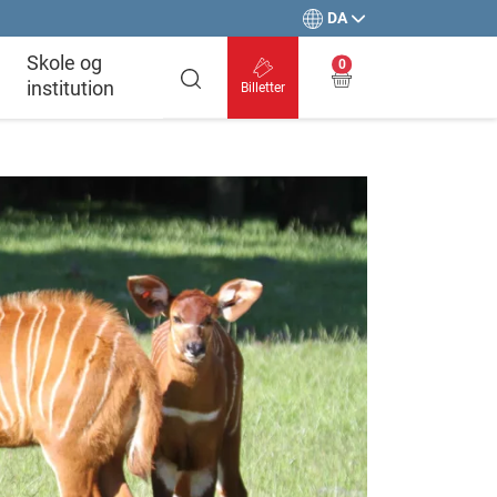
DA
Skole og
0
institution
Billetter