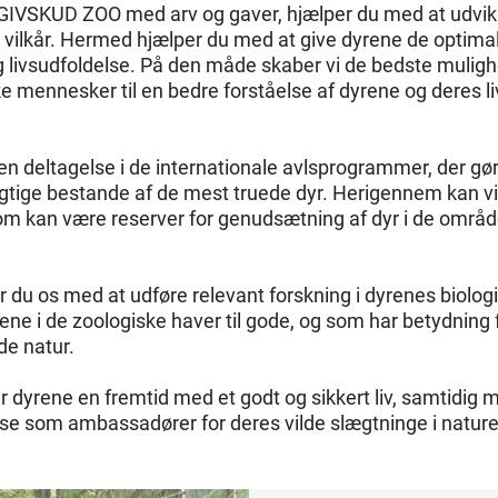
GIVSKUD ZOO med arv og gaver, hjælper du med at udvikl
vilkår. Hermed hjælper du med at give dyrene de optimal
g livsudfoldelse. På den måde skaber vi de bedste muligh
e mennesker til en bedre forståelse af dyrene og deres li
n deltagelse i de internationale avlsprogrammer, der gør,
ygtige bestande af de mest truede dyr. Herigennem kan vi
om kan være reserver for genudsætning af dyr i de område
r du os med at udføre relevant forskning i dyrenes biolog
e i de zoologiske haver til gode, og som har betydning f
lde natur.
 dyrene en fremtid med et godt og sikkert liv, samtidig 
lse som ambassadører for deres vilde slægtninge i nature