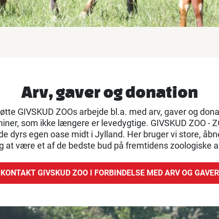
Arv, gaver og donation
støtte GIVSKUD ZOOs arbejde bl.a. med arv, gaver og donat
aniner, som ikke længere er levedygtige. GIVSKUD ZOO - 
e dyrs egen oase midt i Jylland. Her bruger vi store, åb
sig at være et af de bedste bud på fremtidens zoologiske 
KONTAKT GIVSKUD ZOO I FORBINDELSE MED ARV OG GAVER