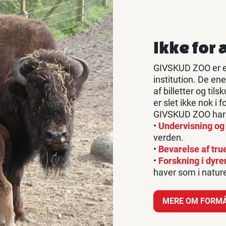
Ikke for 
GIVSKUD ZOO er en
institution. De en
af billetter og til
er slet ikke nok i 
GIVSKUD ZOO har v
•
Undervisning og
verden.
•
Bevarelse af tru
•
Forskning i dyre
haver som i natur
MERE OM FORMÅ