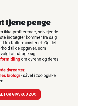
at tjene penge
 ikke-profiterende, selvejende
este indtægter kommer fra salg
skud fra Kulturministeriet. Og det
forhold til de opgaver, som
algt at påtage sig:
 formidling
om dyrene og deres
ede dyrearter.
nes biologi
- såvel i zoologiske
en.
L FOR GIVSKUD ZOO