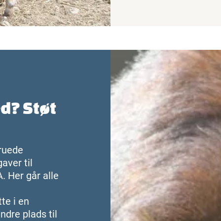
d? Støt
truede
aver til
 Her går alle
te i en
ndre plads til