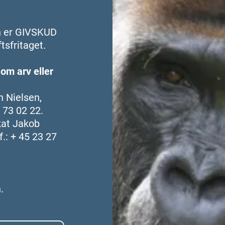
on er GIVSKUD
sfritaget.
 om arv eller
 Nielsen,
 73 02 22.
kat Jakob
.: + 45 23 27
.