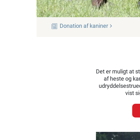
Donation af
kaniner
Det er muligt at 
af heste og k
udryddelsestrued
vist 