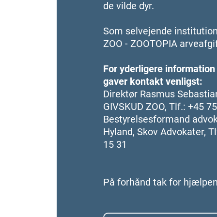
de vilde dyr.
Som selvejende instituti
ZOO - ZOOTOPIA arveafgift
For yderligere information
gaver kontakt venligst:
Direktør Rasmus Sebastian
GIVSKUD ZOO, Tlf.: +45 75
Bestyrelsesformand advo
Hyland, Skov Advokater, Tlf
15 31
På forhånd tak for hjælpen