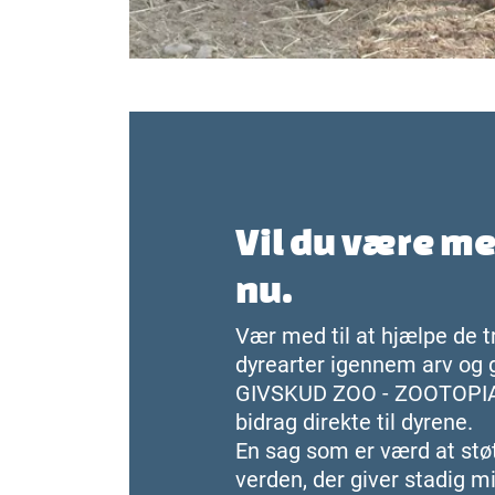
Vil du være me
nu.
Vær med til at hjælpe de 
dyrearter igennem arv og g
GIVSKUD ZOO - ZOOTOPIA.
bidrag direkte til dyrene.
En sag som er værd at støt
verden, der giver stadig mi