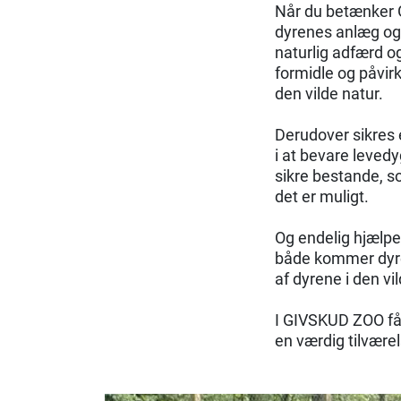
Når du betænker 
dyrenes anlæg og 
naturlig adfærd o
formidle og påvirk
den vilde natur.
Derudover sikres e
i at bevare leved
sikre bestande, s
det er muligt.
Og endelig hjælpe
både kommer dyren
af dyrene i den vi
I GIVSKUD ZOO får
en værdig tilvære