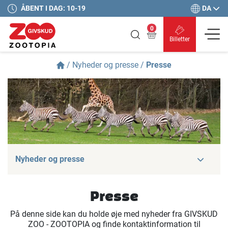
DA
ÅBENT I DAG: 10-19
0
Billetter
/
Nyheder og presse
/
Presse
Nyheder og presse
Presse
På denne side kan du holde øje med nyheder fra GIVSKUD
ZOO - ZOOTOPIA og finde kontaktinformation til