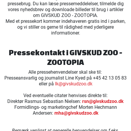
pressebrug. Du kan læse pressemeddelelser, tilmelde dig
vores nyhedsbrev og downloade billeder til brug i artikler
om GIVSKUD ZOO - ZOOTOPIA.
Med et pressekort kommer indehaveren gratis ind i parken,
og vi stiller os gerne til rådighed med yderligere
informationer.
Pressekontakt i GIVSKUD ZOO -
ZOOTOPIA
Alle pressehenvendelser skal ske til:
Presseansvarlig og journalist Line Kyed på +45 42 13 05 83
eller på
lk@givskudzoo.dk
Ved eventuelle citater henvises direkte til:
Direktør Rasmus Sebastian Nielsen:
rsn@givskudzoo.dk
Formidlings- og marketingchef Morten Hechmann
Andersen:
mha@givskudzoo.dk
Bemærk venligst at generelle henvendelser om f.eks.