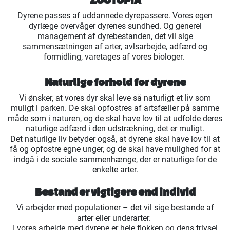
Dyrene passes af uddannede dyrepassere. Vores egen
dyrlæge overvåger dyrenes sundhed. Og generel
management af dyrebestanden, det vil sige
sammensætningen af arter, avlsarbejde, adfærd og
formidling, varetages af vores biologer.
Naturlige forhold for dyrene
Vi ønsker, at vores dyr skal leve så naturligt et liv som
muligt i parken. De skal opfostres af artsfæller på samme
måde som i naturen, og de skal have lov til at udfolde deres
naturlige adfærd i den udstrækning, det er muligt.
Det naturlige liv betyder også, at dyrene skal have lov til at
få og opfostre egne unger, og de skal have mulighed for at
indgå i de sociale sammenhænge, der er naturlige for de
enkelte arter.
Bestand er vigtigere end individ
Vi arbejder med populationer – det vil sige bestande af
arter eller underarter.
I vores arbejde med dyrene er hele flokken og dens trivsel