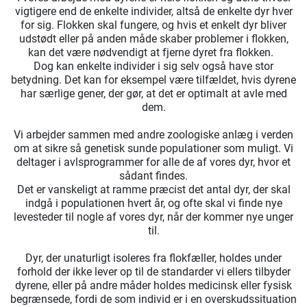
vigtigere end de enkelte individer, altså de enkelte dyr hver
for sig. Flokken skal fungere, og hvis et enkelt dyr bliver
udstødt eller på anden måde skaber problemer i flokken,
kan det være nødvendigt at fjerne dyret fra flokken.
Dog kan enkelte individer i sig selv også have stor
betydning. Det kan for eksempel være tilfældet, hvis dyrene
har særlige gener, der gør, at det er optimalt at avle med
dem.
Vi arbejder sammen med andre zoologiske anlæg i verden
om at sikre så genetisk sunde populationer som muligt. Vi
deltager i avlsprogrammer for alle de af vores dyr, hvor et
sådant findes.
Det er vanskeligt at ramme præcist det antal dyr, der skal
indgå i populationen hvert år, og ofte skal vi finde nye
levesteder til nogle af vores dyr, når der kommer nye unger
til.
Dyr, der unaturligt isoleres fra flokfæller, holdes under
forhold der ikke lever op til de standarder vi ellers tilbyder
dyrene, eller på andre måder holdes medicinsk eller fysisk
begrænsede, fordi de som individ er i en overskudssituation