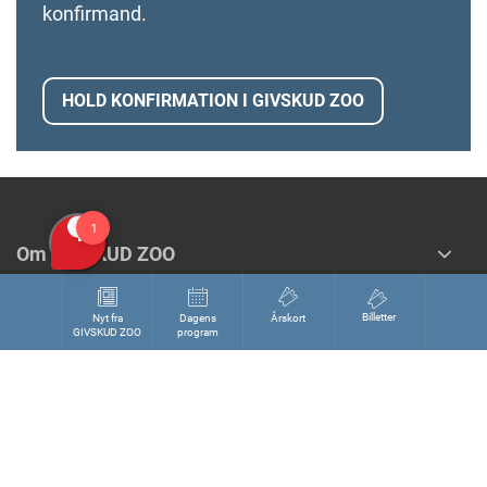
konfirmand.
HOLD KONFIRMATION I GIVSKUD ZOO
Om GIVSKUD ZOO
Nyheder og presse
Billetter
Nyt fra
Dagens
Årskort
GIVSKUD ZOO
program
Støt GIVSKUD ZOO
Regler og politikker