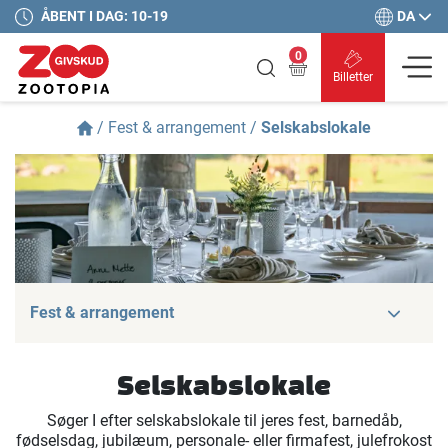
DA
ÅBENT I DAG: 10-19
0
Billetter
/
Fest & arrangement
/
Selskabslokale
Fest & arrangement
Selskabslokale
Søger I efter selskabslokale til jeres fest, barnedåb,
fødselsdag, jubilæum, personale- eller firmafest, julefrokost