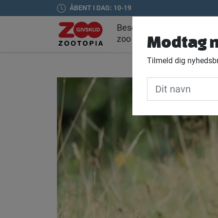
ÅBENT I DAG: 10-19
Besøg
Oplevelser
Dy
Modtag n
zoo
Tilmeld dig nyhedsbr