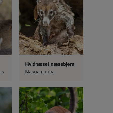
Hvidnæset næsebjørn
us
Nasua narica