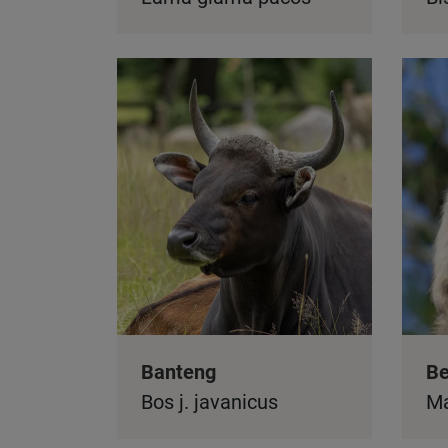
Banteng
Be
Bos j. javanicus
Ma