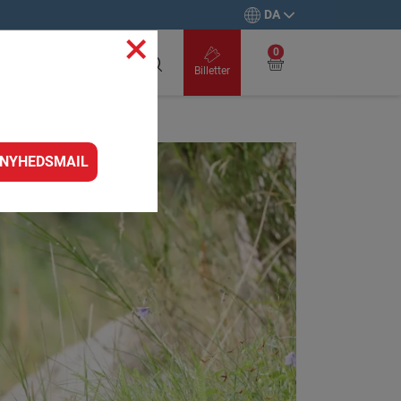
DA
×
Skole og
0
institution
Billetter
 NYHEDSMAIL