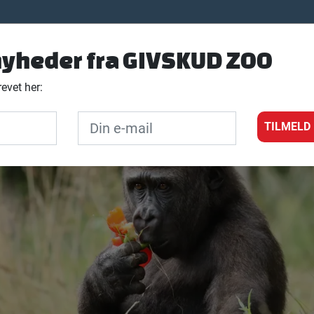
Fest &
Kursus &
rene
Overnatning
yheder fra GIVSKUD ZOO
arrangement
teambuilding
evet her:
/
Dyrene
/
Lær dyrene at kende
TILMELD