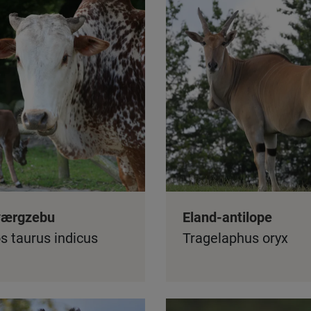
værgzebu
Eland-antilope
s taurus indicus
Tragelaphus oryx