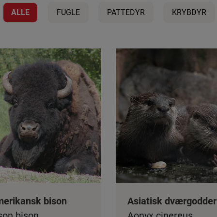
ALLE
FUGLE
PATTEDYR
KRYBDYR
erikansk bison
Asiatisk dværgodder
son bison
Aonyx cinereus