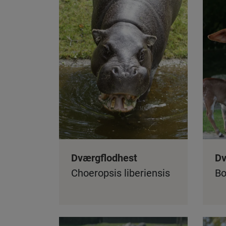
Dværgflodhest
D
Choeropsis liberiensis
Bo