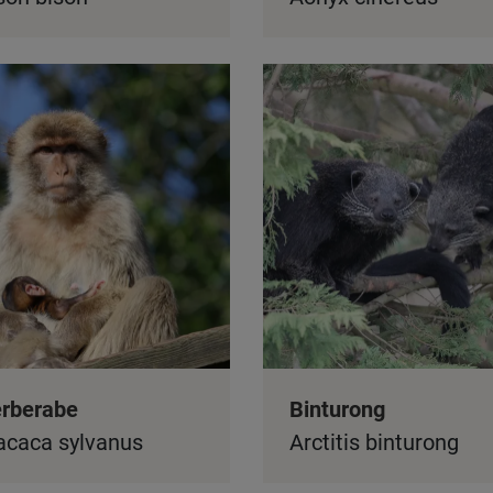
rberabe
Binturong
caca sylvanus
Arctitis binturong