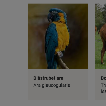
Blåstrubet ara
B
Ara glaucogularis
Tr
is