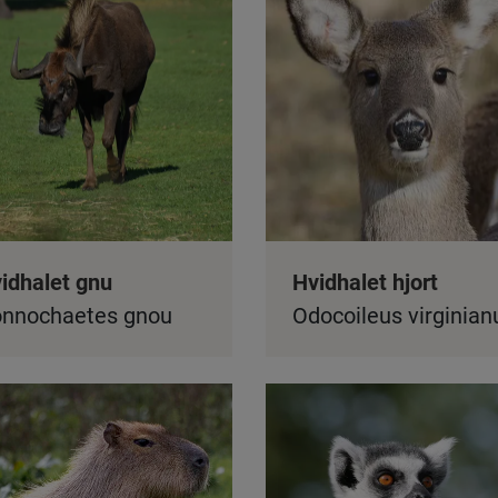
idhalet gnu
Hvidhalet hjort
nnochaetes gnou
Odocoileus virginian