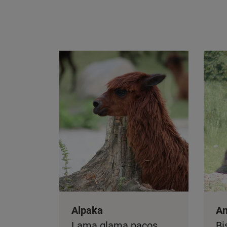
Alpaka
Am
Lama glama pacos
Bi