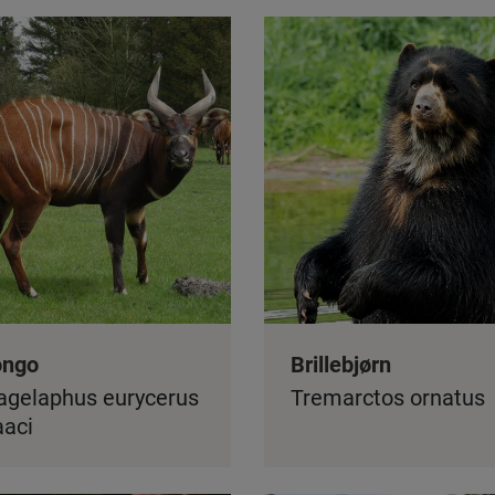
ongo
Brillebjørn
agelaphus eurycerus
Tremarctos ornatus
aaci