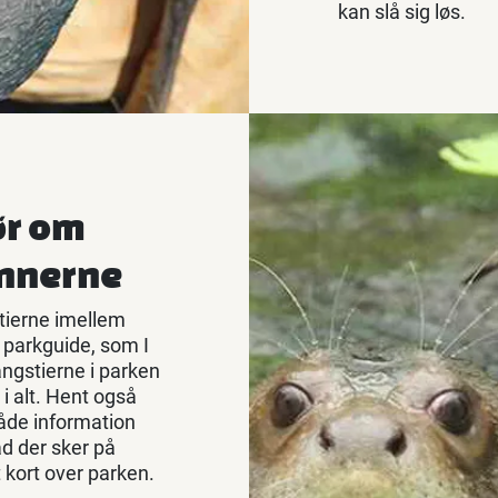
kan slå sig løs.
ør om
annerne
tierne imellem
 parkguide, som I
ngstierne i parken
i alt. Hent også
både information
d der sker på
t kort over parken.