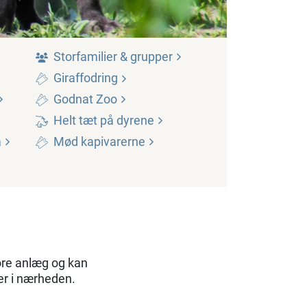
Storfamilier &
grupper
Giraffodring
Godnat
Zoo
Helt tæt på
dyrene
å
Mød
kapivarerne
tore anlæg og kan
er i nærheden.