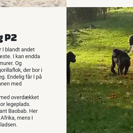
g P2
r I blandt andet
ste. I kan endda
emurer. Og
rillaflok, der bor i
g. Endelig får I på
vannen med
e med overdækket
tor legeplads.
rant Baobab. Her
 Afrika, mens I
pladsen.