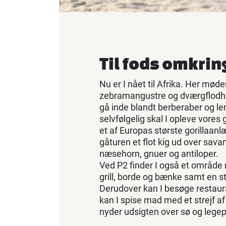
Til fods omkrin
Nu er I nået til Afrika. Her møde
zebramangustre og dværgflodhe
gå inde blandt berberaber og l
selvfølgelig skal I opleve vores go
et af Europas største gorillaanlæ
gåturen et flot kig ud over sa
næsehorn, gnuer og antiloper.
Ved P2 finder I også et områd
grill, borde og bænke samt en s
Derudover kan I besøge restau
kan I spise mad med et strejf af
nyder udsigten over sø og lege