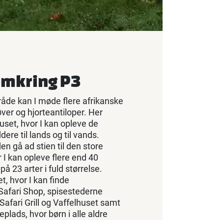
 omkring P3
råde kan I møde flere afrikanske
øver og hjorteantiloper. Her
uset, hvor I kan opleve de
re til lands og til vands.
en gå ad stien til den store
 I kan opleve flere end 40
på 23 arter i fuld størrelse.
, hvor I kan finde
Safari Shop, spisestederne
afari Grill og Vaffelhuset samt
lads, hvor børn i alle aldre