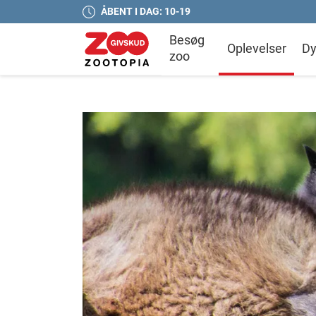
ÅBENT I DAG: 10-19
Besøg
Oplevelser
Dy
zoo