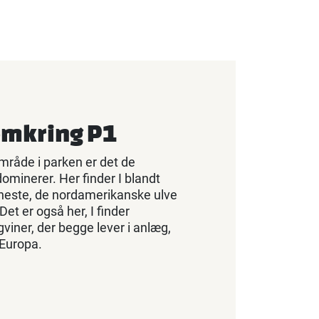
 omkring P1
mråde i parken er det de
dominerer. Her finder I blandt
heste, de nordamerikanske ulve
et er også her, I finder
gviner, der begge lever i anlæg,
 Europa.