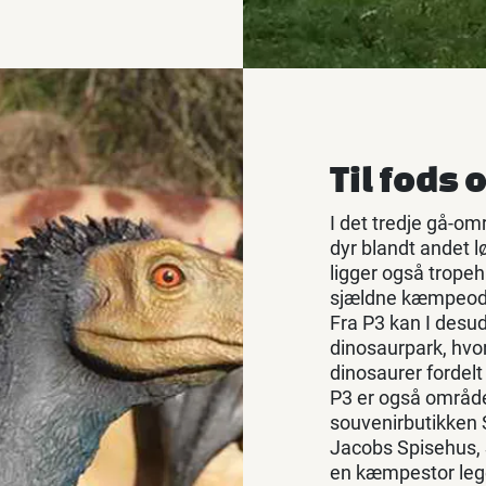
Til fods
I det tredje gå-om
dyr blandt andet l
ligger også tropeh
sjældne kæmpeodde
Fra P3 kan I desud
dinosaurpark, hvor
dinosaurer fordelt 
P3 er også området
souvenirbutikken 
Jacobs Spisehus, S
en kæmpestor legep