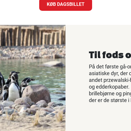
KØB DAGSBILLET
Til fods
På det første gå-o
asiatiske dyr, der 
andet przewalski-
og edderkopaber. D
brillebjørne og pin
der er de største i