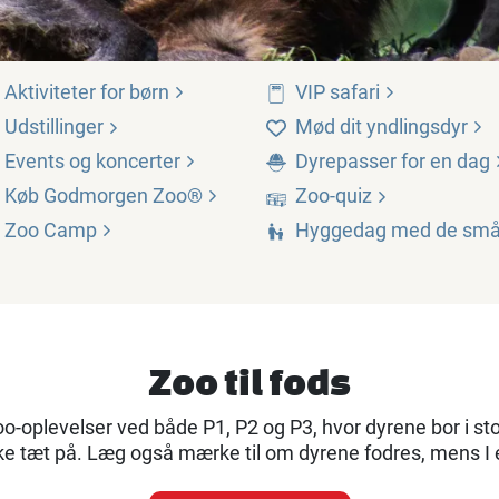
Aktiviteter for
børn
VIP
safari
Udstillinger
Mød dit
yndlingsdyr
Events og
koncerter
Dyrepasser for en
dag
Køb Godmorgen
Zoo®
Zoo-quiz
Zoo
Camp
Hyggedag med de
sm
Zoo til fods
zoo-oplevelser ved både P1, P2 og P3, hvor dyrene bor i s
e tæt på. Læg også mærke til om dyrene fodres, mens I 