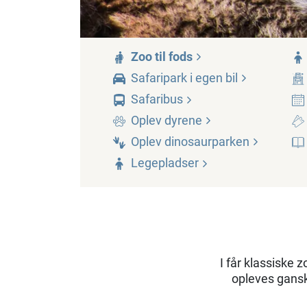
Zoo til
fods
Safaripark i egen
bil
Safaribus
Oplev
dyrene
Oplev
dinosaurparken
Legepladser
I får klassiske 
opleves gansk