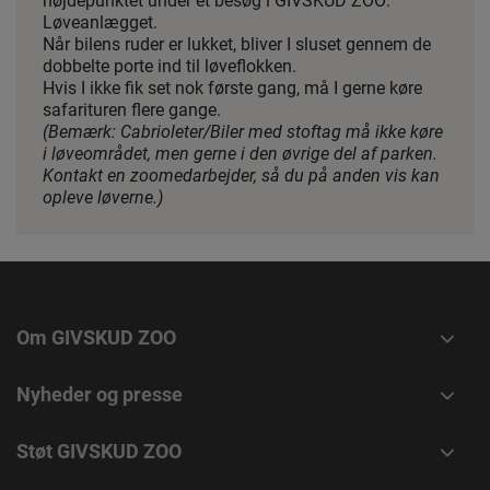
højdepunktet under et besøg i GIVSKUD ZOO:
Løveanlægget.
Når bilens ruder er lukket, bliver I sluset gennem de
dobbelte porte ind til løveflokken.
Hvis I ikke fik set nok første gang, må I gerne køre
safarituren flere gange.
(Bemærk: Cabrioleter/Biler med stoftag må ikke køre
i løveområdet, men gerne i den øvrige del af parken.
Kontakt en zoomedarbejder, så du på anden vis kan
opleve løverne.)
Om GIVSKUD ZOO
Nyheder og presse
Støt GIVSKUD ZOO