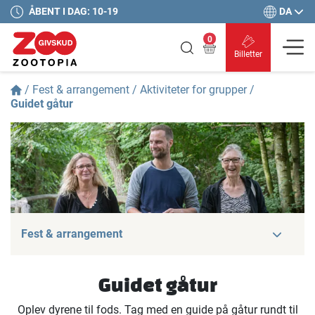
DA
ÅBENT I DAG: 10-19
0
Billetter
/
Fest & arrangement
/
Aktiviteter for grupper
/
Guidet gåtur
Fest & arrangement
Guidet gåtur
Oplev dyrene til fods. Tag med en guide på gåtur rundt til