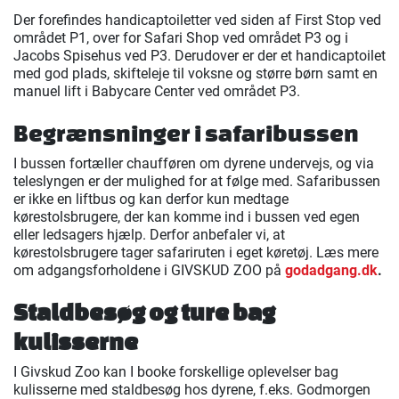
Der forefindes handicaptoiletter ved siden af First Stop ved
området P1, over for Safari Shop ved området P3 og i
Jacobs Spisehus ved P3. Derudover er der et handicaptoilet
med god plads, skifteleje til voksne og større børn samt en
manuel lift i Babycare Center ved området P3.
Begrænsninger i safaribussen
I bussen fortæller chaufføren om dyrene undervejs, og via
teleslyngen er der mulighed for at følge med. Safaribussen
er ikke en liftbus og kan derfor kun medtage
kørestolsbrugere, der kan komme ind i bussen ved egen
eller ledsagers hjælp. Derfor anbefaler vi, at
kørestolsbrugere tager safariruten i eget køretøj. Læs mere
om adgangsforholdene i GIVSKUD ZOO på
godadgang.dk
.
Staldbesøg og ture bag
kulisserne
I Givskud Zoo kan I booke forskellige oplevelser bag
kulisserne med staldbesøg hos dyrene, f.eks. Godmorgen