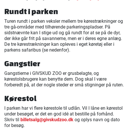
Rundt i parken
Turen rundt i parken veksler mellem tre kørestrækninger og
tre gå-områder med tilhørende parkeringspladser. På
sidstnævnte kan I stige ud og gå rundt for at se på de dyr,
der ikke går frit på savannerne, men er i deres egne anlæg.
De tre kørestrækninger kan opleves i eget køretøj eller i
parkens safaribus (se nedenfor).
Gangstier
Gangstierne i GIVSKUD ZOO er grusbelagte, og
kørestolsbrugere kan benytte dem. Dog skal I være
forberedt på, at der nogle steder er små stigninger på ruten.
Kørestol
I parken har vi flere kørestole til udlån. Vil I låne en kørestol
under besøget, er det en god idé at bestille på forhånd.
Skriv til
billetsalg@givskudzoo.dk
og oplys navn og dato
for besøg.