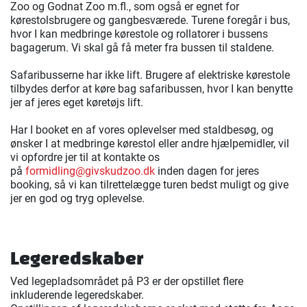
Zoo og Godnat Zoo m.fl., som også er egnet for
kørestolsbrugere og gangbesværede. Turene foregår i bus,
hvor I kan medbringe kørestole og rollatorer i bussens
bagagerum. Vi skal gå få meter fra bussen til staldene.
Safaribusserne har ikke lift. Brugere af elektriske kørestole
tilbydes derfor at køre bag safaribussen, hvor I kan benytte
jer af jeres eget køretøjs lift.
Har I booket en af vores oplevelser med staldbesøg, og
ønsker I at medbringe kørestol eller andre hjælpemidler, vil
vi opfordre jer til at kontakte os
på
formidling@givskudzoo.dk
inden dagen for jeres
booking, så vi kan tilrettelægge turen bedst muligt og give
jer en god og tryg oplevelse.
Legeredskaber
Ved legepladsområdet på P3 er der opstillet flere
inkluderende legeredskaber.