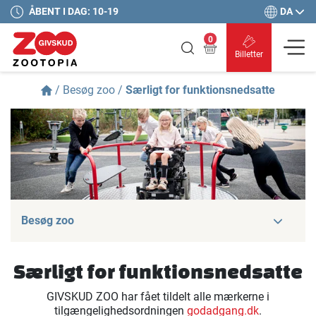
DA
ÅBENT I DAG: 10-19
0
Billetter
/
Besøg zoo
/
Særligt for funktionsnedsatte
Besøg zoo
Særligt for funktionsnedsatte
GIVSKUD ZOO har fået tildelt alle mærkerne i
tilgængelighedsordningen
godadgang.dk
.