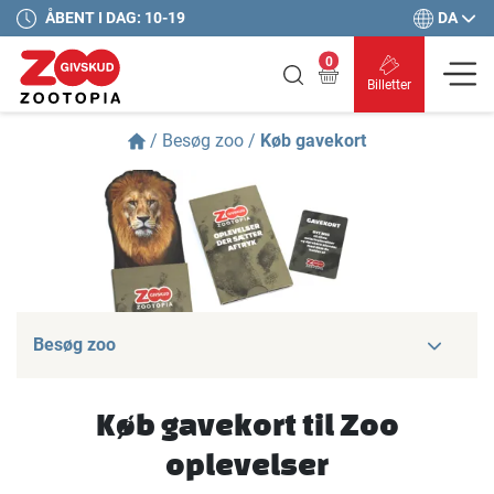
DA
ÅBENT I DAG: 10-19
0
Billetter
/
Besøg zoo
/
Køb gavekort
Besøg zoo
Køb gavekort til Zoo
oplevelser