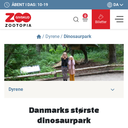
DA
ÅBENT I DAG: 10-19
0
Billetter
/
Dyrene
/
Dinosaurpark
Dyrene
Danmarks største
dinosaurpark