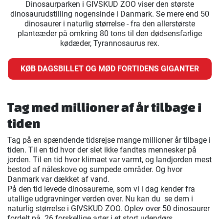
Dinosaurparken i GIVSKUD ZOO viser den største
dinosaurudstilling nogensinde i Danmark. Se mere end 50
dinosaurer i naturlig størrelse - fra den allerstørste
planteæder på omkring 80 tons til den dødsensfarlige
kødæder, Tyrannosaurus rex.
KØB DAGSBILLET OG MØD FORTIDENS GIGANTER
Tag med millioner af år tilbage i
tiden
Tag på en spændende tidsrejse mange millioner år tilbage i
tiden. Til en tid hvor der slet ikke fandtes mennesker på
jorden. Til en tid hvor klimaet var varmt, og landjorden mest
bestod af nåleskove og sumpede områder. Og hvor
Danmark var dækket af vand.
På den tid levede dinosaurerne, som vi i dag kender fra
utallige udgravninger verden over. Nu kan du se dem i
naturlig størrelse i GIVSKUD ZOO. Oplev over 50 dinosaurer
fordelt på 26 forskellige arter i et stort udendørs