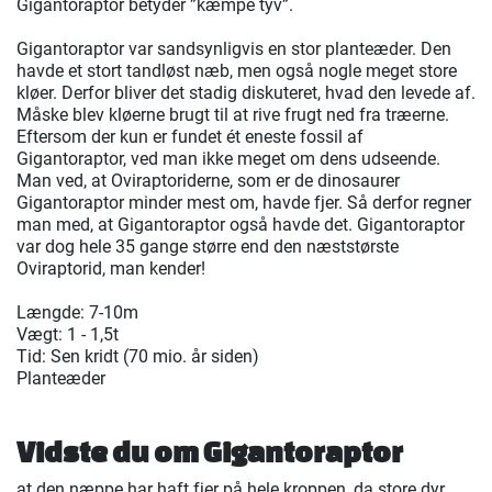
Gigantoraptor betyder ”kæmpe tyv”.
Gigantoraptor var sandsynligvis en stor planteæder. Den
havde et stort tandløst næb, men også nogle meget store
kløer. Derfor bliver det stadig diskuteret, hvad den levede af.
Måske blev kløerne brugt til at rive frugt ned fra træerne.
Eftersom der kun er fundet ét eneste fossil af
Gigantoraptor, ved man ikke meget om dens udseende.
Man ved, at Oviraptoriderne, som er de dinosaurer
Gigantoraptor minder mest om, havde fjer. Så derfor regner
man med, at Gigantoraptor også havde det. Gigantoraptor
var dog hele 35 gange større end den næststørste
Oviraptorid, man kender!
Længde: 7-10m
Vægt: 1 - 1,5t
Tid: Sen kridt (70 mio. år siden)
Planteæder
Vidste du om Gigantoraptor
at den næppe har haft fjer på hele kroppen, da store dyr