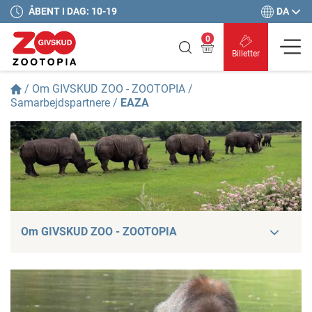
DA
ÅBENT I DAG: 10-19
0
Billetter
/
Om GIVSKUD ZOO - ZOOTOPIA
/
Samarbejdspartnere
/
EAZA
Om GIVSKUD ZOO - ZOOTOPIA