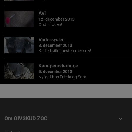
AV!
12. december 2013
Ondt i foden!
Vintersysler
8. december 2013
Kafferbøfler bestemmer selv!
Kæmpeodderunge
5. december 2013
Nyfødt hos Frieda og Saro
Boligskift
1. december 2013
Tid til at flytte hjemmefra.
Om GIVSKUD ZOO
Go' Morgen!
27. november 2013
Go'morgen Givskud!