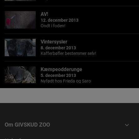
AV!
12. december 2013
Ondt i foden!
Vintersysler
8. december 2013
Kafferbøfler bestemmer selv!
Kæmpeodderunge
5. december 2013
Nyfødt hos Frieda og Saro
Boligskift
1. december 2013
Tid til at flytte hjemmefra.
Om GIVSKUD ZOO
Go' Morgen!
27. november 2013
Go'morgen Givskud!