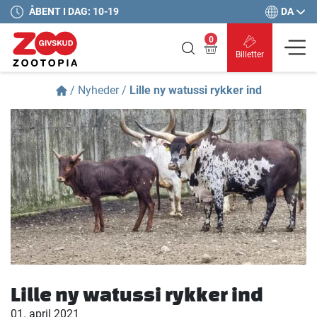
DA
ÅBENT I DAG: 10-19
0
Billetter
/
Nyheder
/
Lille ny watussi rykker ind
Lille ny watussi rykker ind
01. april 2021