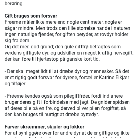
berøring.
Gift bruges som forsvar
Frøerne måler ikke mere end nogle centimeter, nogle er
sågar mindre. Men trods den lille størrelse har de i naturen
ingen naturlige fjender, for giften betyder, at rovdyr holder
sig fra dem.
Og det med god grund; den gule giftfrø betragtes som
verdens giftigste dyr, og udskiller en meget kraftig nervegift,
der kan føre til hjertestop på ganske kort tid.
- Der skal meget lidt til at dræbe dyr og mennesker. Så det
er et rigtig godt forsvar for dyrene, fortæller Katrine Elkjær
og tilføjer:
- Frøerne kendes også som pilegiftfrøer, fordi indianere
bruger deres gift i forbindelse med jagt. De gnider spidsen
af deres pile på en frø, og derved bliver pilen forgiftet, så
den kan bruges til hurtigt at dræbe byttedyr.
Farver skræmmer, skjuler og lokker
For at synliggøre over for andre dyr at de er giftige og ikke