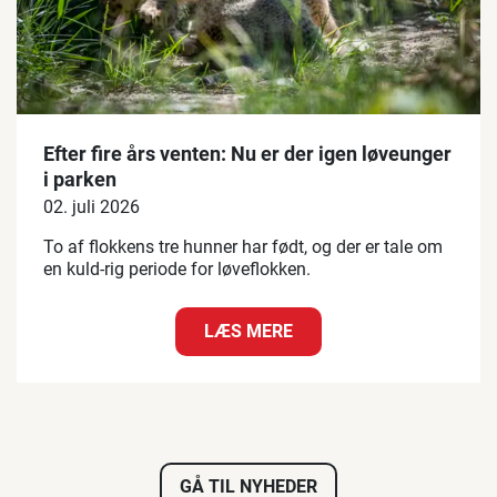
Efter fire års venten: Nu er der igen løveunger
i parken
02. juli 2026
To af flokkens tre hunner har født, og der er tale om
en kuld-rig periode for løveflokken.
LÆS MERE
GÅ TIL NYHEDER