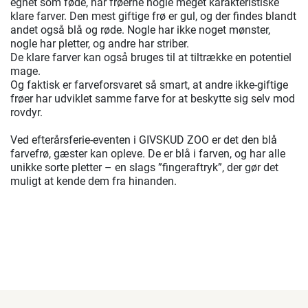
egnet som føde, har frøerne nogle meget karakteristiske
klare farver. Den mest giftige frø er gul, og der findes blandt
andet også blå og røde. Nogle har ikke noget mønster,
nogle har pletter, og andre har striber.
De klare farver kan også bruges til at tiltrække en potentiel
mage.
Og faktisk er farveforsvaret så smart, at andre ikke-giftige
frøer har udviklet samme farve for at beskytte sig selv mod
rovdyr.
Ved efterårsferie-eventen i GIVSKUD ZOO er det den blå
farvefrø, gæster kan opleve. De er blå i farven, og har alle
unikke sorte pletter – en slags ”fingeraftryk”, der gør det
muligt at kende dem fra hinanden.