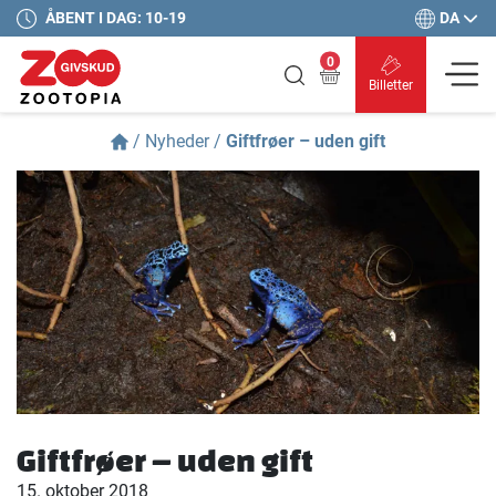
DA
ÅBENT I DAG: 10-19
0
Billetter
/
Nyheder
/
Giftfrøer – uden gift
Giftfrøer – uden gift
15. oktober 2018