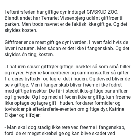
I efterårsferien har giftige dyr indtaget GIVSKUD ZOO.
Blandt andet har Terrariet Vissenbjerg udlånt giftfrøer til
parken. Men trods navnet er de faktisk ikke giftige. Og det
skyldes kosten.
Giftfrøer er de mest giftige dyr i verden. I hvert fald hvis de
lever i naturen. Men sådan er det ikke i fangenskab. Og det
skyldes én ting; kosten.
- I naturen spiser giftfrøer giftige insekter så som små biller
og myrer. Frøerne koncentrerer og sammensætter så giften
fra deres byttedyr og lagrer det i huden. Og derved bliver de
selv giftige. Men i fangenskab bliver frøerne ikke fodret
med giftige insekter. De får i stedet ikke-giftige bananfluer
og lignende. Og i og med at føden ikke er giftig, kan frøerne
ikke optage og lagre gift i huden, forklarer formidler og
tovholder på efterårsferie-eventen om giftige dyr, Katrine
Elkjær og tilføjer:
- Man skal dog stadig ikke røre ved frøerne i fangenskab,
fordi de er meget skrøbelige og kan blive skadet ved