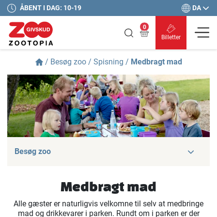
DA
ÅBENT I DAG: 10-19
0
Billetter
/
Besøg zoo
/
Spisning
/
Medbragt mad
Besøg zoo
Medbragt mad
Alle gæster er naturligvis velkomne til selv at medbringe
mad og drikkevarer i parken. Rundt om i parken er der