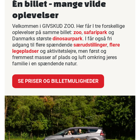
Én billet - mange vilde
oplevelser
Velkommen i GIVSKUD ZOO. Her får I tre forskellige
oplevelser på samme billet:
zoo
,
safaripark
og
Danmarks største
dinosaurpark
. I får også fri
adgang til flere spændende
særudstillinger
,
flere
legepladser
og aktivitetslejre, men først og
fremmest masser af plads og luft omkring jeres
familie i en spændende natur.
SE PRISER OG BILLETMULIGHEDER