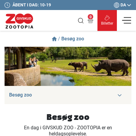
DA
ÅBENT I DAG: 10-19
0
Billetter
/
Besøg zoo
Besøg zoo
Besøg zoo
En dag i GIVSKUD ZOO - ZOOTOPIA er en
heldagsoplevelse.