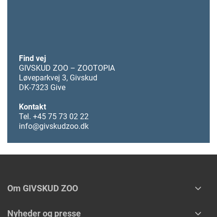
Find vej
GIVSKUD ZOO – ZOOTOPIA
Løveparkvej 3, Givskud
DK-7323 Give
Kontakt
Tel. +45 75 73 02 22
info@givskudzoo.dk
Om GIVSKUD ZOO
Nyheder og presse