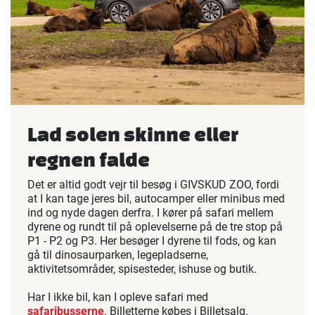
Lad solen skinne eller
regnen falde
Det er altid godt vejr til besøg i GIVSKUD ZOO, fordi
at I kan tage jeres bil, autocamper eller minibus med
ind og nyde dagen derfra. I kører på safari mellem
dyrene og rundt til på oplevelserne på de tre stop på
P1 - P2 og P3. Her besøger I dyrene til fods, og kan
gå til dinosaurparken, legepladserne,
aktivitetsområder, spisesteder, ishuse og butik.
Har I ikke bil, kan I opleve safari med
safaribusserne
. Billetterne købes i Billetsalg.